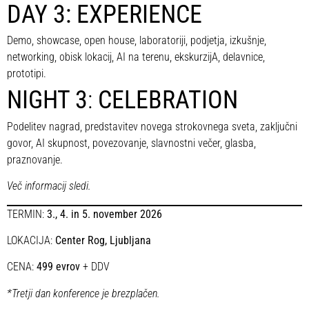
DAY 3: EXPERIENCE
Demo, showcase, open house, laboratoriji, podjetja, izkušnje,
networking, obisk lokacij, AI na terenu, ekskurzijA, delavnice,
prototipi.
NIGHT 3
:
CELEBRATION
Podelitev nagrad, predstavitev novega strokovnega sveta, zaključni
govor, AI skupnost, povezovanje, slavnostni večer, glasba,
praznovanje.
Več informacij sledi.
TERMIN:
3., 4. in 5. november 2026
LOKACIJA:
Center Rog, Ljubljana
CENA:
499 evrov
+ DDV
*Tretji dan konference je brezplačen.