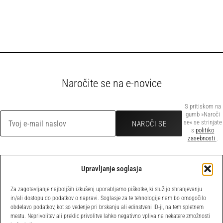
Naročite se na e-novice
S pritiskom na
gumb »Naroči
se« se strinjate
s
politiko
zasebnosti
.
Upravljanje soglasja
POVEZAVE
Za zagotavljanje najboljših izkušenj uporabljamo piškotke, ki služijo shranjevanju
Domov
Pravilnik o
in/ali dostopu do podatkov o napravi. Soglasje za te tehnologije nam bo omogočilo
obdelavo podatkov, kot so vedenje pri brskanju ali edinstveni ID-ji, na tem spletnem
Novice
piškotkih
mestu. Neprivolitev ali preklic privolitve lahko negativno vpliva na nekatere zmožnosti
Članstvo
Politika