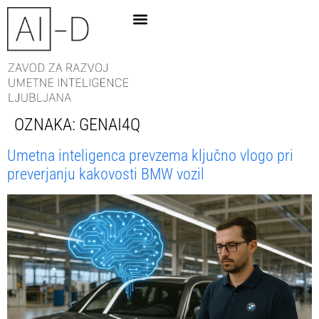
OZNAKA:
GENAI4Q
Umetna inteligenca prevzema ključno vlogo pri
preverjanju kakovosti BMW vozil