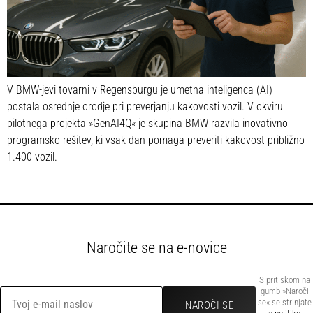
V BMW-jevi tovarni v Regensburgu je umetna inteligenca (AI)
postala osrednje orodje pri preverjanju kakovosti vozil. V okviru
pilotnega projekta »GenAI4Q« je skupina BMW razvila inovativno
programsko rešitev, ki vsak dan pomaga preveriti kakovost približno
1.400 vozil.
Naročite se na e-novice
S pritiskom na
gumb »Naroči
se« se strinjate