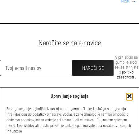
Next
→
Naročite se na e-novice
S pritiskom na
gumb »Naroči
se« se strinjate
s
politiko
zasebnosti
.
Upravljanje soglasja
POVEZAVE
Za zagotavljanje najboljših izkušenj uporabljamo piškotke, ki služijo shranjevanju
Domov
Pravilnik o
in/ali dostopu do podatkov o napravi. Soglasje za te tehnologije nam bo omogočilo
obdelavo podatkov, kot so vedenje pri brskanju ali edinstveni ID-ji, na tem spletnem
Novice
piškotkih
mestu. Neprivolitev ali preklic privolitve lahko negativno vpliva na nekatere zmožnosti
Članstvo
Politika
in funkcije.
O zavodu
zasebnosti