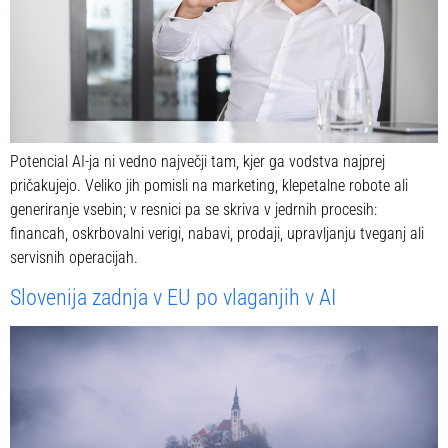
Potencial AI-ja ni vedno največji tam, kjer ga vodstva najprej
pričakujejo. Veliko jih pomisli na marketing, klepetalne robote ali
generiranje vsebin; v resnici pa se skriva v jedrnih procesih:
financah, oskrbovalni verigi, nabavi, prodaji, upravljanju tveganj ali
servisnih operacijah.
Slovenija zadnja v EU po vlaganjih v AI