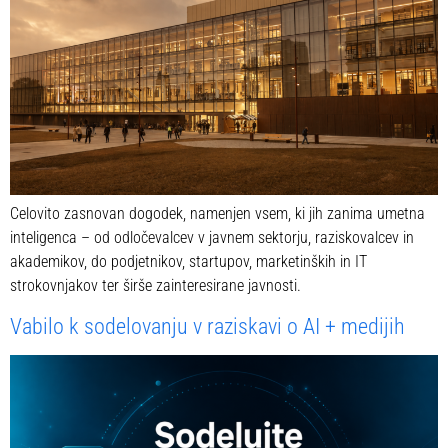
Celovito zasnovan dogodek, namenjen vsem, ki jih zanima umetna
inteligenca – od odločevalcev v javnem sektorju, raziskovalcev in
akademikov, do podjetnikov, startupov, marketinških in IT
strokovnjakov ter širše zainteresirane javnosti.
Vabilo k sodelovanju v raziskavi o AI + medijih