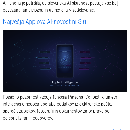
AI³-phoria je potrdila, da slovenska AI-skupnost postaja vse bolj
povezana, ambiciozna in usmerjena v sodelovanje.
Največja Applova AI-novost ni Siri
Posebno pozornost vzbuja funkcija Personal Context, ki umetni
inteligenci omogoča uporabo podatkov iz elektronske pošte,
sporočil, zapiskov, fotografij in dokumentov za pripravo bolj
personaliziranih odgovorov.