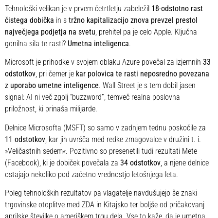
Tehnološki velikan je v prvem četrtletju zabeležil
18-odstotno rast
čistega dobička
in s
tržno kapitalizacijo znova prevzel prestol
največjega podjetja na svetu
, prehitel pa je celo Apple. Ključna
gonilna sila te rasti?
Umetna inteligenca
.
Microsoft je prihodke v svojem oblaku Azure povečal za izjemnih
33
odstotkov
, pri čemer je
kar polovica te rasti neposredno povezana
z uporabo umetne inteligence
. Wall Street je s tem dobil jasen
signal: AI ni več zgolj “buzzword”, temveč realna poslovna
priložnost, ki prinaša milijarde.
Delnice Microsofta (MSFT) so samo v zadnjem tednu poskočile za
11 odstotkov
, kar jih uvršča med redke zmagovalce v družini t. i.
»Veličastnih sedem«. Pozitivno so presenetili tudi rezultati Mete
(Facebook), ki je dobiček povečala za
34 odstotkov
, a njene delnice
ostajajo nekoliko pod začetno vrednostjo letošnjega leta.
Poleg tehnoloških rezultatov pa vlagatelje navdušujejo še znaki
trgovinske otoplitve med ZDA in Kitajsko ter boljše od pričakovanj
aprilske številke o ameriškem trgu dela. Vse to kaže, da je umetna