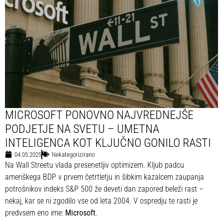
MICROSOFT PONOVNO NAJVREDNEJŠE
PODJETJE NA SVETU – UMETNA
INTELIGENCA KOT KLJUČNO GONILO RASTI
04.05.2025
Nekategorizirano
Na Wall Streetu vlada presenetljiv optimizem. Kljub padcu
ameriškega BDP v prvem četrtletju in šibkim kazalcem zaupanja
potrošnikov indeks S&P 500 že deveti dan zapored beleži rast –
nekaj, kar se ni zgodilo vse od leta 2004. V ospredju te rasti je
predvsem eno ime:
Microsoft
.