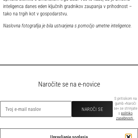
inteligenca danes eden ključnih gradnikov zaupanja v prihodnost –
tako na trgih kot v gospodarstvu.
Naslovna fotografija je bila ustvarjena s pomočjo umetne inteligence.
Naročite se na e-novice
S pritiskom na
gumb »Naroči
se« se strinjate
s
politiko
zasebnosti
.
Upravljanje soglasja