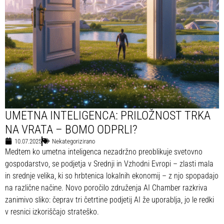
UMETNA INTELIGENCA: PRILOŽNOST TRKA
NA VRATA – BOMO ODPRLI?
10.07.2025
Nekategorizirano
Medtem ko umetna inteligenca nezadržno preoblikuje svetovno
gospodarstvo, se podjetja v Srednji in Vzhodni Evropi – zlasti mala
in srednje velika, ki so hrbtenica lokalnih ekonomij – z njo spopadajo
na različne načine. Novo poročilo združenja AI Chamber razkriva
zanimivo sliko: čeprav tri četrtine podjetij AI že uporablja, jo le redki
v resnici izkoriščajo strateško.