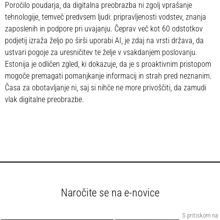
Poročilo poudarja, da digitalna preobrazba ni zgolj vprašanje
tehnologije, temveč predvsem ljudi: pripravljenosti vodstev, znanja
zaposlenih in podpore pri uvajanju. Čeprav več kot 60 odstotkov
podjetij izraža željo po širši uporabi AI, je zdaj na vrsti država, da
ustvari pogoje za uresničitev te želje v vsakdanjem poslovanju.
Estonija je odličen zgled, ki dokazuje, da je s proaktivnim pristopom
mogoče premagati pomanjkanje informacij in strah pred neznanim.
Časa za obotavljanje ni, saj si nihče ne more privoščiti, da zamudi
vlak digitalne preobrazbe.
Naročite se na e-novice
S pritiskom na