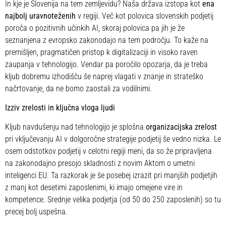
In kje je Slovenija na tem zemljevidu? Naša država izstopa kot
ena
najbolj uravnoteženih
v regiji. Več kot polovica slovenskih podjetij
poroča o pozitivnih učinkih AI, skoraj polovica pa jih je že
seznanjena z evropsko zakonodajo na tem področju. To kaže na
premišljen, pragmatičen pristop k digitalizaciji in visoko raven
zaupanja v tehnologijo. Vendar pa poročilo opozarja, da je treba
kljub dobremu izhodišču še naprej vlagati v znanje in strateško
načrtovanje, da ne bomo zaostali za vodilnimi.
Izziv zrelosti in ključna vloga ljudi
Kljub navdušenju nad tehnologijo je splošna
organizacijska zrelost
pri vključevanju AI v dolgoročne strategije podjetij še vedno nizka. Le
osem odstotkov podjetij v celotni regiji meni, da so že pripravljena
na zakonodajno presojo skladnosti z novim Aktom o umetni
inteligenci EU. Ta razkorak je še posebej izrazit pri manjših podjetjih
z manj kot desetimi zaposlenimi, ki imajo omejene vire in
kompetence. Srednje velika podjetja (od 50 do 250 zaposlenih) so tu
precej bolj uspešna.