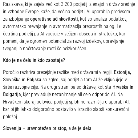
Raziskava, ki je zajela več kot 3.200 podjetij iz enajstih držav srednje
in vzhodne Evrope, kaže, da večina podjetij AI uporablja predvsem
za izboljšanje
operativne učinkovitosti
, kot so analiza podatkov,
avtomatsko prevajanje in avtomatizacija preprostih nalog. Le
četrtina podjetij pa AI vpeljuje v večjem obsegu in strateško, kar
pomeni, da je ogromen potencial za razvoj izdelkov, upravljanje
tveganj in načrtovanje rasti še neizkoriščen.
Kdo je na čelu in kdo zaostaja?
Poročilo razkriva precejšnje razlike med državami v regiji.
Estonija,
Slovaška in Poljska
so zgled, saj podjetja tam AI že vključujejo v
širše razvojne cilje. Na drugi strani pa so države, kot sta
Hrvaška in
Bolgarija
, kjer prevladuje nezanimanje ali celo odpor do AI. Na
Hrvaškem skoraj polovica podjetij sploh ne razmišlja o uporabi AI,
kar bi jih lahko dolgoročno postavilo v izrazito slabši konkurenčni
položaj.
Slovenija – uravnotežen pristop, a še je dela