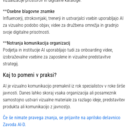
vizualizacije prostorov in digitalne kataloge.
**
Osebne blagovne znamke
Influencerji, strokovnjaki, trenerji in ustvarjalci vsebin uporabljajo AI
za vizualno podobo objav, videe za družbena omrežja in gradnjo
svoje digitalne prisotnosti.
**
Notranja komunikacija organizacij
Podjetja in institucije AI uporabljajo tudi za onboarding videe,
izobraževalne vsebine za zaposlene in vizualne predstavitve
strategij.
Kaj to pomeni v praksi?
AI je vizualno komunikacijo premaknil iz rok specialistov v roke širše
javnosti. Danes lahko skoraj vsaka organizacija ali posameznik
samostojno ustvari vizualne materiale za razlago ideje, predstavitev
produkta ali komunikacijo z javnostjo.
Če še nimate pravega znanja, se prijavite na aprilsko delavnico
Zavoda AI-D.