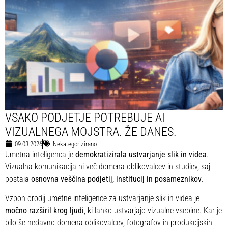
VSAKO PODJETJE POTREBUJE AI
VIZUALNEGA MOJSTRA. ŽE DANES.
09.03.2026
Nekategorizirano
Umetna inteligenca je
demokratizirala ustvarjanje slik in videa
.
Vizualna komunikacija ni več domena oblikovalcev in studiev, saj
postaja
osnovna veščina podjetij, institucij in posameznikov
.
Vzpon orodij umetne inteligence za ustvarjanje slik in videa je
močno razširil krog ljudi
, ki lahko ustvarjajo vizualne vsebine. Kar je
bilo še nedavno domena oblikovalcev, fotografov in produkcijskih