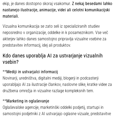
ekip, je danes dostopno skoraj vsakomur.
Z nekaj besedami lahko
nastanejo ilustracije, animacije, videi ali celotni komunikacijski
materiali.
Vizualna komunikacija se zato seli iz specializiranih studiev
neposredno v organizacije, oddelke in k posameznikom. Vse več
akterjev lahko danes samostojno pripravlja vizualne vsebine za
predstavitev informacij, idej ali produktov.
Kdo danes uporablja AI za ustvarjanje vizualnih
vsebin?
**
Mediji in ustvarjalci informacij
Novinarji, uredništva, digitalni mediji, blogerji in podcasterji
uporabljajo AI za ilustracije člankov, naslovne slike, kratke videe za
družbena omrežja in vizualne razlage kompleksnih tem.
**
Marketing in oglaševanje
Oglaševalske agencije, marketinški oddelki podjetij, startupi in
samostojni podjetniki z AI ustvarjajo oglasne vizuale, predstavitve