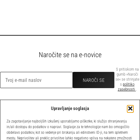
Naročite se na e-novice
S pritiskom na
gumb »Naroči
se« se strinjate
s
politiko
zasebnosti
.
Upravljanje soglasja
POVEZAVE
Za zagotavljanje najboljših izkušenj uporabljamo piškotke, ki služijo shranjevanju
Domov
Pravilnik o
in/ali dostopu do podatkov o napravi. Soglasje za te tehnologije nam bo omogočilo
obdelavo podatkov, kot so vedenje pri brskanju ali edinstveni ID-ji, na tem spletnem
Novice
piškotkih
mestu. Neprivolitev ali preklic privolitve lahko negativno vpliva na nekatere zmožnosti